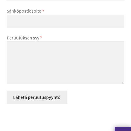
tason
Sähköpostiosoite
*
valikko
Peruutuksen syy
*
Lähetä peruutuspyyntö