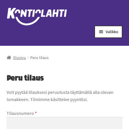
Valikko
Ensilumenlatu
Etusivu
Peru tilaus
Laajenn
Painotuotteet
alemma
tason
Laajenn
Liikuntapalvelut
Peru tilaus
valikko
alemma
tason
Leirit
Voit pyytää tilauksesi peruutusta täyttämällä alla olevan
valikko
lomakkeen. Tiimimme käsittelee pyyntösi.
Retket
Tilausnumero
*
Laajenn
Kulttuuripalvelut
alemma