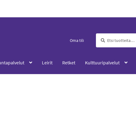
Etsi:
Haku
Oma tili
untapalvelut
Leirit
Retket
Kulttuuripalvelut