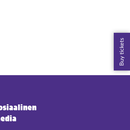
osiaalinen
edia