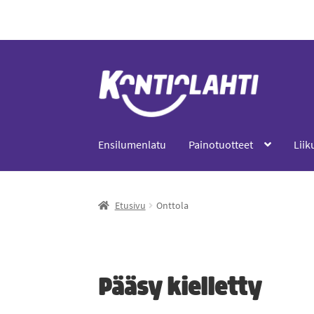
0,00
€
0 tuotetta
Ensilumenlatu
Painotuotteet
Liik
Etusivu
Onttola
Pääsy kielletty