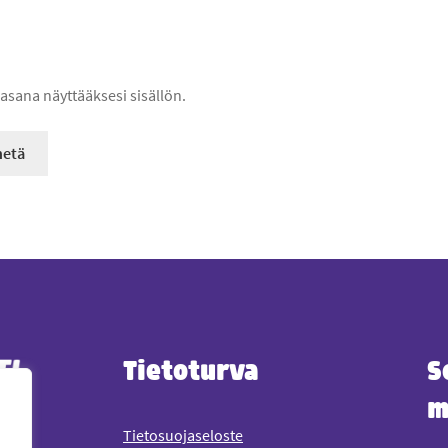
lasana näyttääksesi sisällön.
Tietoturva
S
m
Tietosuojaseloste