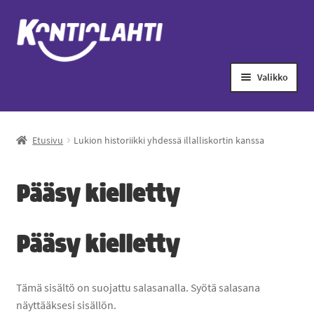
Valikko
Ensilumenlatu
Etusivu
Lukion historiikki yhdessä illalliskortin kanssa
Laajenn
Painotuotteet
alemma
tason
Laajenn
Liikuntapalvelut
Pääsy kielletty
valikko
alemma
tason
Leirit
valikko
Pääsy kielletty
Retket
Tämä sisältö on suojattu salasanalla. Syötä salasana
Laajenn
Kulttuuripalvelut
näyttääksesi sisällön.
alemma