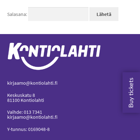
tason
Salasana:
valikko
kirjaamo@kontiolahti.fi
Keskuskatu 8
81100 Kontiolahti
Vaihde: 013 7341
kirjaamo@kontiolahti.fi
Y-tunnus: 0169048-8