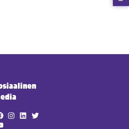
osiaalinen
edia