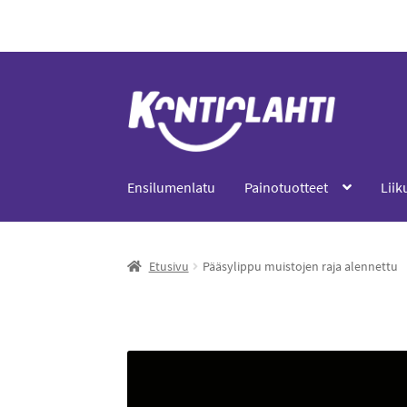
0,00
€
0 tuotetta
Ensilumenlatu
Painotuotteet
Liik
Etusivu
Pääsylippu muistojen raja alennettu