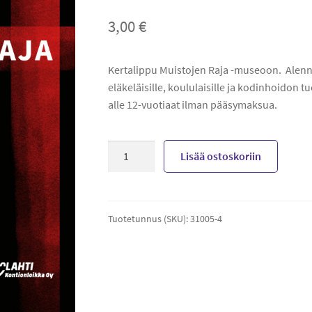
3,00
€
Kertalippu Muistojen Raja -museoon. Alennett
eläkeläisille, koululaisille ja kodinhoidon tue
alle 12-vuotiaat ilman pääsymaksua.
Pääsylippu
Lisää ostoskoriin
muistojen
raja
alennettu
määrä
Tuotetunnus (SKU):
31005-4