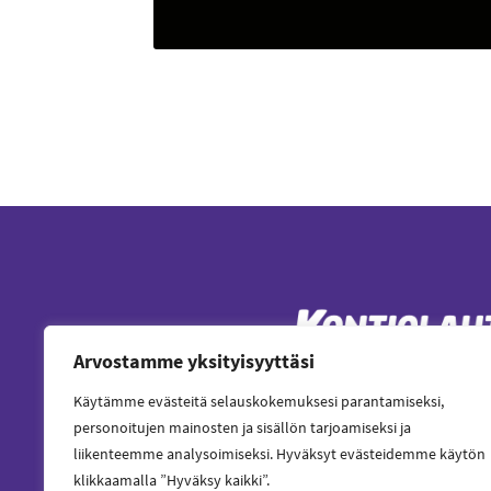
Arvostamme yksityisyyttäsi
Käytämme evästeitä selauskokemuksesi parantamiseksi,
kirjaamo@kontiolahti.fi
personoitujen mainosten ja sisällön tarjoamiseksi ja
liikenteemme analysoimiseksi. Hyväksyt evästeidemme käytön
Keskuskatu 8
81100 Kontiolahti
klikkaamalla ”Hyväksy kaikki”.